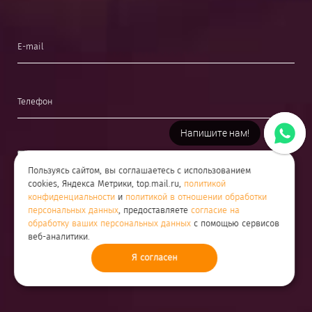
Напишите нам!
Даю
согласие на обработку своих персональных данных
.
Пользуясь сайтом, вы соглашаетесь с использованием
Ознакомлен с
политикой конфиденциальности
,
политикой в
cookies, Яндекса Метрики, top.mail.ru,
политикой
отношении обработки персональных данных
, и согласен с их
конфиденциальности
и
политикой в отношении обработки
положениями
персональных данных
, предоставляете
согласие на
обработку ваших персональных данных
с помощью сервисов
веб-аналитики.
Я согласен