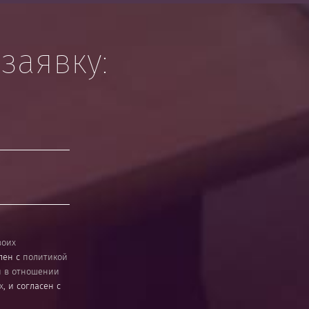
заявку:
воих
лен с
политикой
й в отношении
х
, и согласен с