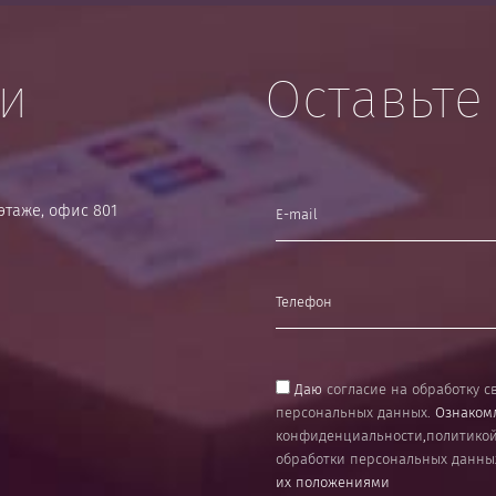
ти
Оставьте 
8 этаже, офис 801
Даю
согласие на обработку с
персональных данных
. Ознаком
конфиденциальности
,
политико
обработки персональных данны
их положениями