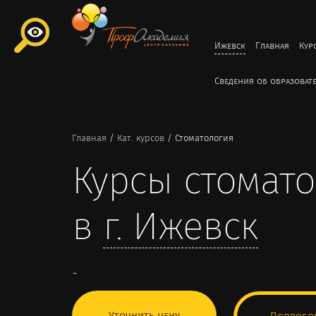
Ижевск
Главная
Кур
Сведения об образоват
Главная
/
Кат. курсов
/
Стоматология
Курсы стомат
в
г.
Ижевск
-