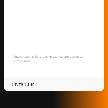
• Выполнение косметологических процедур
• Участие в семинарах и тренингах
•Консультирование клиентов по вопросам ухода
за кожей и коррекции эстетических недостатков
Личные качества:
• Ответственность и организованность
• Стремление к постоянному обучению и
развитию
• Коммуникабельность и умение находить общий
язык с разными людьми
• Внимание к деталям
Информация и фотографии размещены с согласия
сотрудников.
Шугаринг