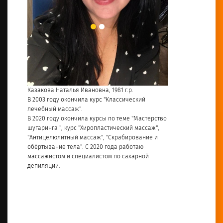
Бельтюкова Татьяна Владимировна
Дата рождения: 07.08.1990
Образование:
ГОУ СПО «Глазовское медицинское училище»
Казакова Наталья И
Специальность: Сестринское дело
ий
В 2003 году окончи
БОУ СПО УР «Ижевский медицинский колледж
лечебный массаж"
имени Героя Советского союза Ф.А. Пушиной МЗ
астерство
В 2020 году окончи
УР»
ассаж",
шугаринга ", курс 
Специальность:
ание и
"Антицелюлитный м
Косметик
аю
обёртывание тела"
Квалификации и навыки:
ной
массажистом и спе
• Знания анатомии и физиологии кожи
депиляции.
• Опыт работы с современным оборудованием и
технологиями в косметологии
• Коммуникативные навыки
Опыт работы:
В медицине 14 лет
Косметологом 13 лет