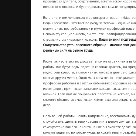
процедурах для тела, обертывании, эстетической коррек
волосяного покрова и будете делать все самые популярн
Вы станете тем человеком, про которого говорят: «Мастер
Ведь «Косметик - эстетист по уходу за телом» – одна из н
популярных, востребованных и нужных профессий нашего
Освоив эту специальность, вы станете квалифицирован
специалистом индустрии красоты.
Ваши знания подтверд
Свидетельство установленного образца – именно этот до
реальную силу на рынке труда.
Косметик - эстетист по уходу за телом не ограничен в выб
работы: вас будут рады видеть в салонах красоты, на пре
индустрии красоты, в спортивных клубах, в центре отдыха
многих других местах. Одно мы знаем точно – специалист
профессии работает в светлых кабинетах с хорошей вент
имеет дело с приятными запахами массажных масел и р
музыкой. Если вам не понравится работать на кого-то, вы
сможете обзавестись частными клиентами или открыть с
дело!
Цель вашей работы – снять напряжение, восстановить д
спокойствие, сделать тело красивым и в целом улучшить 
самочувствие вашего клиента. Также вы сможете давать ч
консультации по вопросам ухода за кожей тела и разраб