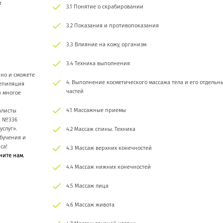
т
3.1 Понятие о скрабировании
3.2 Показания и противопоказания
3.3 Влияние на кожу, организм
3.4 Техника выполнения
 но и сможете
4. Выполнение косметического массажа тела и его отдельн
Депиляция
частей
и многое
4.1 Массажные приемы
алисты
а №336
слуг».
4.2 Массаж спины. Техника
обучения и
са!
4.3 Массаж верхних конечностей
ните нам.
4.4 Массаж нижних конечностей
4.5 Массаж лица
4.6 Массаж живота