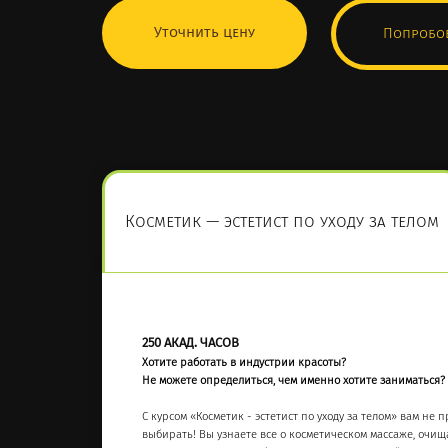
Уточнить цену
Попробов
Косметик — эстетист по уходу за телом
250 АКАД. ЧАСОВ
Хотите работать в индустрии красоты?
Не можете определиться, чем именно хотите заниматься?
С курсом «Косметик - эстетист по уходу за телом» вам не 
выбирать! Вы узнаете все о косметическом массаже, очи