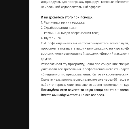
индивидуальную программу процедур, которые обеспеча
наибольший оздоровительный эффект.
И вы добьетесь этого при помощи:
1. Различных техник массажа;
2. Скрабировании кожи;
3. Различных видов обертывания тела;
4. Шугаринга.
С «Профакадемией» вы не только научитесь всему с нуля,
продолжить повышать вашу квалификацию на курсах «
воском», «Антицеллюлитный массаж», «Детский массаж» 
другое.
Разрабатывая эту программу, наши практикующие специ
учитывали все требования профессионального стандарт
«Специалист по предоставлению бытовых косметических у
Станьте незаменимым специалистом уже через 60 часов 
найдите первых клиентов еще во время прохождения кур
Пожалуйста, если вам что-то не до конца понятно – позво
Вместе мы найдем ответы на все вопросы.