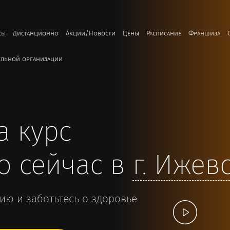
сы
Дистанционно
Акции/Новости
Цены
Расписание
Франшиза
ельной организации
м
а курс
о сейчас в
г.
Ижев
ю и заботьтесь о здоровье