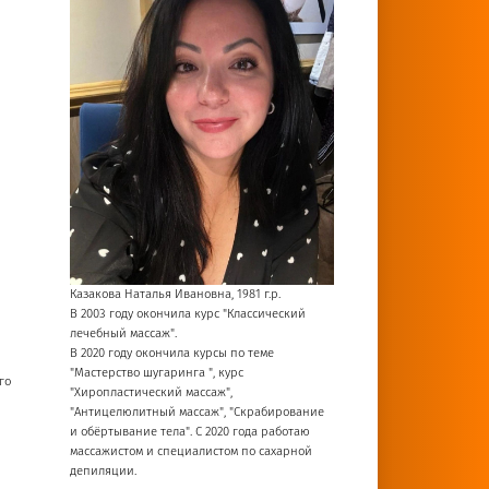
Казакова Наталья Ивановна, 1981 г.р.
В 2003 году окончила курс "Классический
лечебный массаж".
В 2020 году окончила курсы по теме
"Мастерство шугаринга ", курс
го
"Хиропластический массаж",
"Антицелюлитный массаж", "Скрабирование
и обёртывание тела". С 2020 года работаю
массажистом и специалистом по сахарной
депиляции.