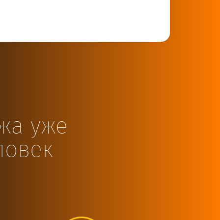
ажа уже
ловек