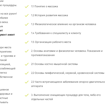
ции
ые процедуры.
1.1 Понятие о массажа
 на все руки»!
1.2 История развития массажа
аиболее
 века.
1.3 Физиологическое влияние на организм человека
ным
ит
1.4 Требования к специалисту и клиенту
кумент имеет
1.5 Организация рабочего места
оре места
2. Основы анатомии и физиологии человека. Показания и
дприятиях
противопоказания
 и туризма и
 такой
2.1 Основы костно-мышечной системы
иляцией,
асслабляющей
 легко
2.2 Основы лимфатической, нервной, кровеносной системы
обственное
2.3 Часто встречающиеся заболевания опорно-двигательно
аппарата
ушевное
здоровье и
3. Выполнение очищающих процедур для тела, либо его
астные
отдельных частей
атывать