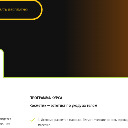
ать бесплатно
ПРОГРАММА КУРСА
Косметик — эстетист по уходу за телом
придется
1. История развития массажа. Гигиенические основы пров
щающих
массажа