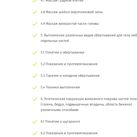
4.7 Массаж грудной клетки
4.8 Массаж шейно-воротниковой зоны
4.9 Массаж волосистой части головы
5. Выполнение различных видов обертываний для тела либ
отдельных частей
5.1 Понятие о обертывании
5.2 Показания и противопоказания
5.3 Горячее и холодное обертывание
5.4 Техника выполнения
6. Эстетическая коррекция волосяного покрова частей тела
(голень, бедро, подмышечные впадины, область бикини)
различными способами
6.1 Понятие о шугаринге
6.2 Показания и противопоказания