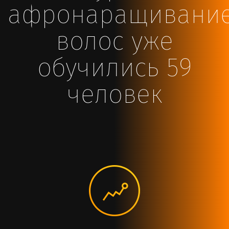
aфронаращивани
волос уже
обучились 59
человек